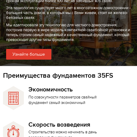
сроком эксплуатации более 100 лет на забивных ж/б сваях.
Эта технология существует много лет в многоэтажном домостроении -
большая часть домов, в которых мы с Вами живем, стоит на железо-
бетонных сваях.
Мы адаптировали эту технологию для частного домостроения,
построив первую в мире модель компактной сваебойной установки и
теперь строим самый надежный и качественный фундамент, который
превосходит другие типы фундамента.
Узнайте больше
Преимущества фундаментов 35FS
Экономичность
По совокупности параметров свайный
фундамент самый экономичный
Скорость возведения
Строительство можно начинать в день