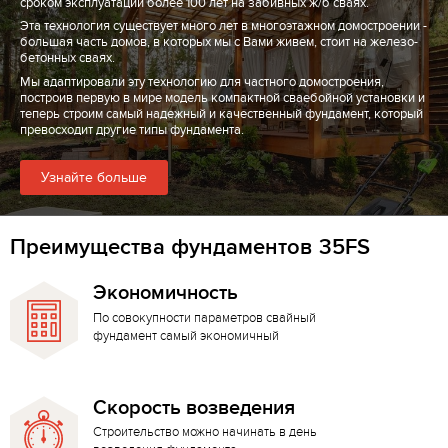
сроком эксплуатации более 100 лет на забивных ж/б сваях.
Эта технология существует много лет в многоэтажном домостроении -
большая часть домов, в которых мы с Вами живем, стоит на железо-
бетонных сваях.
Мы адаптировали эту технологию для частного домостроения,
построив первую в мире модель компактной сваебойной установки и
теперь строим самый надежный и качественный фундамент, который
превосходит другие типы фундамента.
Узнайте больше
Преимущества фундаментов 35FS
Экономичность
По совокупности параметров свайный
фундамент самый экономичный
Скорость возведения
Строительство можно начинать в день