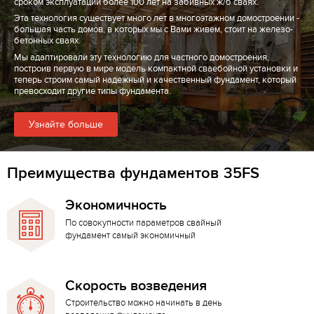
сроком эксплуатации более 100 лет на забивных ж/б сваях.
Эта технология существует много лет в многоэтажном домостроении -
большая часть домов, в которых мы с Вами живем, стоит на железо-
бетонных сваях.
Мы адаптировали эту технологию для частного домостроения,
построив первую в мире модель компактной сваебойной установки и
теперь строим самый надежный и качественный фундамент, который
превосходит другие типы фундамента.
Узнайте больше
Преимущества фундаментов 35FS
Экономичность
По совокупности параметров свайный
фундамент самый экономичный
Скорость возведения
Строительство можно начинать в день