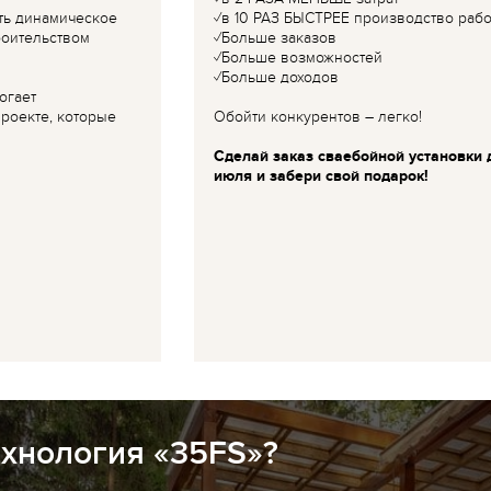
ть динамическое
✓в 10 РАЗ БЫСТРЕЕ производство рабо
роительством
✓Больше заказов
✓Больше возможностей
✓Больше доходов
огает
роекте, которые
Обойти конкурентов – легко!
Сделай заказ сваебойной установки 
июля и забери свой подарок!
ехнология «35FS»?