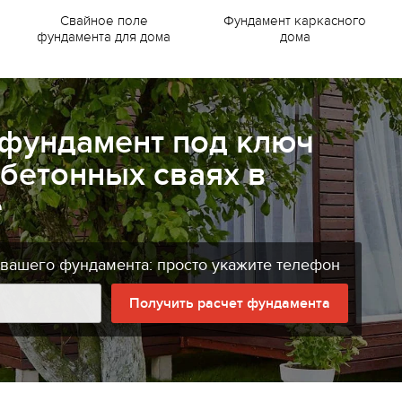
Свайное поле
Фундамент каркасного
фундамента для дома
дома
 фундамент под ключ
бетонных сваях в
е
 вашего фундамента: просто укажите телефон
Получить расчет фундамента