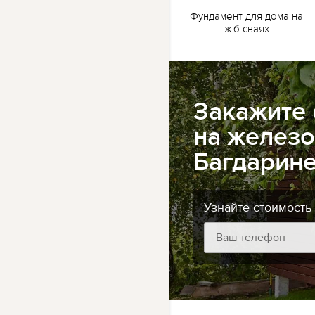
жб
Ленточный фундамент
Фундамент для дома на
для бани на жб сваях
ж.б сваях
Закажите
на железо
Багдарин
Узнайте стоимость