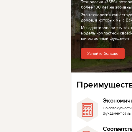
Технология «35FS» позво
более 100 лет на забивных
Эта технология существуе
домов, в которых мы с Ва
Мы адаптировали эту тех
модель компактной сваеб
качественный фундамент,
Узнайте больше
Преимуществ
Экономич
По совокупности
фундамент самы
Соответст