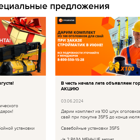
пециальные предложения
густа!
В честь начала лета объявляем го
АКЦИЮ
03.06.2024
ического
дарок!
Дарим комплект из 100 штук оголовко
свай при покупке 35FS до конца июля
бойной установки
Сваебойные установки 35FS
✓в 2 РАЗА МЕНЬШЕ затрат