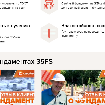
зготовлены по ГОСТ,
Свайный фундамент из ЖБ сва
ертификат на сваи
долговечный вариант фундаме
сть к пучению
Влагостойкость сва
Грунтовые воды не повредят с
фундаменту
я ниже глубины
унта
ндаментах 35FS