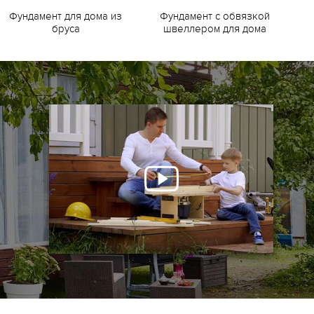
Фундамент для дома из
Фундамент с обвязкой
Ф
бруса
швеллером для дома