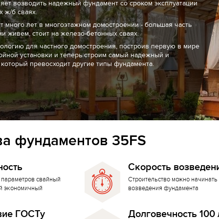
ляет возводить надежный фундамент со сроком эксплуатации
 ж/б сваях.
т много лет в многоэтажном домостроении - большая часть
ми живем, стоит на железо-бетонных сваях.
нологию для частного домостроения, построив первую в мире
ойной установки и теперь строим самый надежный и
 который превосходит другие типы фундамента.
а фундаментов 35FS
ность
Скорость возведен
 параметров свайный
Строительство можно начинать 
й экономичный
возведения фундамента
вие ГОСТу
Долговечность 100 