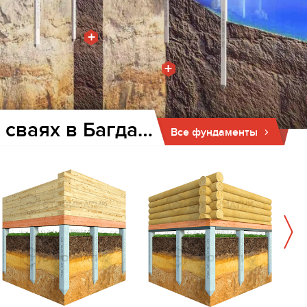
+
+
Фундамент для дома и бани на забивных ж/б сваях в Багдарине
Все фундаменты