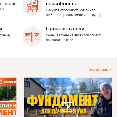
способность
й — самый
нта
Несущая способность одной сваи
до 50 тонн (в зависимости от грунта)
и
Прочность сваи
вайному
Камни в грунте не являются помехой
при забивке свай
Все отзывы