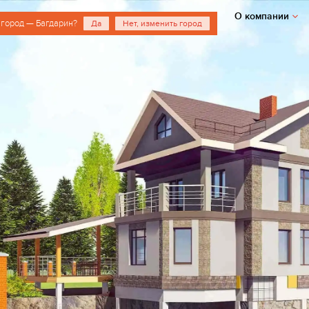
О компании
 город — Багдарин?
Да
Нет, изменить город