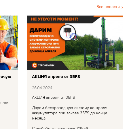
Все новости
рячую
АКЦИЯ апреля от 35FS
26.04.2024
АКЦИЯ апреля от 35FS
в для
!
Дарим беспроводную систему контроля
аккумулятора при заказе 35FS до конца
месяца
Сваебойные установки #35FS