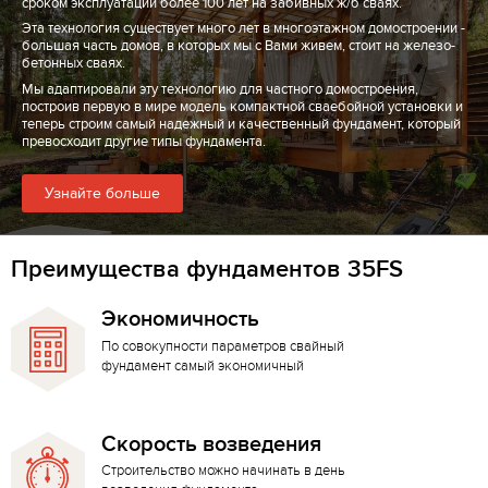
сроком эксплуатации более 100 лет на забивных ж/б сваях.
Эта технология существует много лет в многоэтажном домостроении -
большая часть домов, в которых мы с Вами живем, стоит на железо-
бетонных сваях.
Мы адаптировали эту технологию для частного домостроения,
построив первую в мире модель компактной сваебойной установки и
теперь строим самый надежный и качественный фундамент, который
превосходит другие типы фундамента.
Узнайте больше
Преимущества фундаментов 35FS
Экономичность
По совокупности параметров свайный
фундамент самый экономичный
Скорость возведения
Строительство можно начинать в день