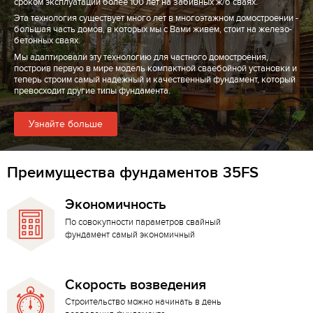
сроком эксплуатации более 100 лет на забивных ж/б сваях.
Эта технология существует много лет в многоэтажном домостроении -
большая часть домов, в которых мы с Вами живем, стоит на железо-
бетонных сваях.
Мы адаптировали эту технологию для частного домостроения,
построив первую в мире модель компактной сваебойной установки и
теперь строим самый надежный и качественный фундамент, который
превосходит другие типы фундамента.
Узнайте больше
Преимущества фундаментов 35FS
Экономичность
По совокупности параметров свайный
фундамент самый экономичный
Скорость возведения
Строительство можно начинать в день