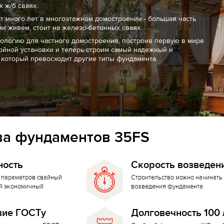
 ж/б сваях.
т много лет в многоэтажном домостроении - большая часть
ми живем, стоит на железо-бетонных сваях.
нологию для частного домостроения, построив первую в мире
ойной установки и теперь строим самый надежный и
 который превосходит другие типы фундамента.
а фундаментов 35FS
ность
Скорость возведен
 параметров свайный
Строительство можно начинать 
й экономичный
возведения фундамента
вие ГОСТу
Долговечность 100 