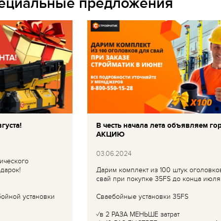
пециальные предложения
густа!
В честь начала лета объявляем го
АКЦИЮ
03.06.2024
ического
дарок!
Дарим комплект из 100 штук оголовко
свай при покупке 35FS до конца июля
бойной установки
Сваебойные установки 35FS
✓в 2 РАЗА МЕНЬШЕ затрат