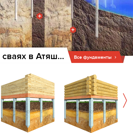
+
+
Фундамент для дома и бани на забивных ж/б сваях в Атяшево
Все фундаменты