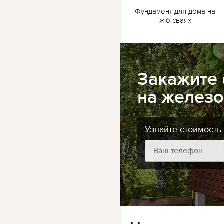
жб
Ленточный фундамент
Фундамент для дома на
для бани на жб сваях
ж.б сваях
Закажите
на железо
Узнайте стоимость