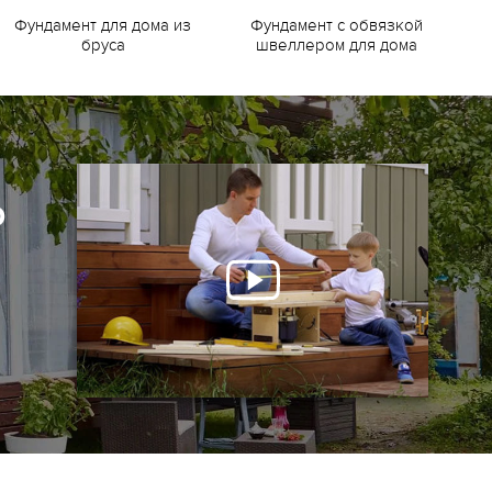
Фундамент для дома из
Фундамент с обвязкой
Ф
бруса
швеллером для дома
о