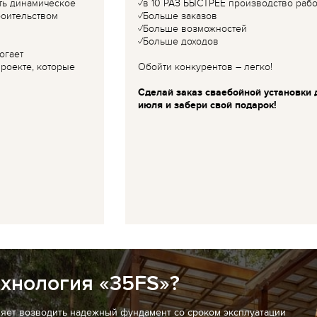
ть динамическое
✓в 10 РАЗ БЫСТРЕЕ производство рабо
роительством
✓Больше заказов
✓Больше возможностей
✓Больше доходов
огает
роекте, которые
Обойти конкурентов – легко!
Сделай заказ сваебойной установки 
июля и забери свой подарок!
ехнология «35FS»?
ляет возводить надежный фундамент со сроком эксплуатации