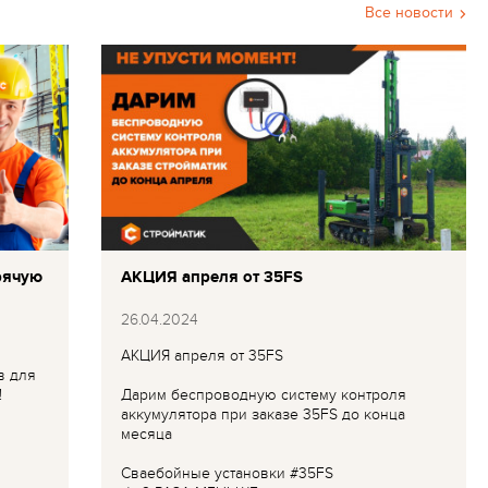
Все новости
рячую
АКЦИЯ апреля от 35FS
26.04.2024
АКЦИЯ апреля от 35FS
в для
!
Дарим беспроводную систему контроля
аккумулятора при заказе 35FS до конца
месяца
Сваебойные установки #35FS