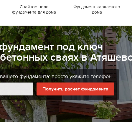
Свайное поле
Фундамент каркасного
фундамента для дома
дома
 фундамент под ключ
бетонных сваях в Атяшев
 вашего фундамента: просто укажите телефон
Получить расчет фундамента