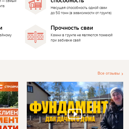
способность
й — самый
нта
Несущая способность одной сваи
до 50 тонн (в зависимости от грунта)
и
Прочность сваи
вайному
Камни в грунте не являются помехой
при забивке свай
Все отзывы