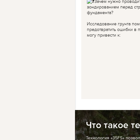
Зачем нужно проводи
зондированием перед ст
фундамента?
Исследование грунта пом
предотвратить ошибки в п
могу привести к:
Что такое т
Технология «35FS» позво