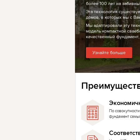
более 100 лет на забивных
Эта технология существуе
домов, в которых мы с Ва
Мы адаптировали эту тех
модель компактной сваеб
качественный фундамент,
Узнайте больше
Преимуществ
Экономич
По совокупности
фундамент самы
Соответст