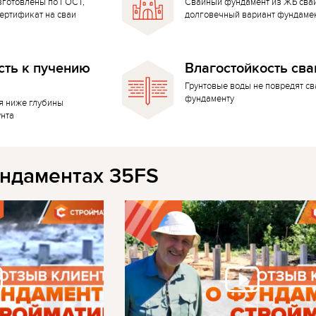
зготовлены по ГОСТ,
Свайный фундамент из ЖБ сва
ертификат на сваи
долговечный вариант фундаме
сть к пучению
Влагостойкость сва
Грунтовые воды не повредят с
фундаменту
я ниже глубины
унта
ндаментах 35FS