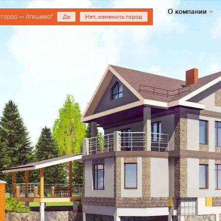
О компании
 город — Атяшево?
Да
Нет, изменить город