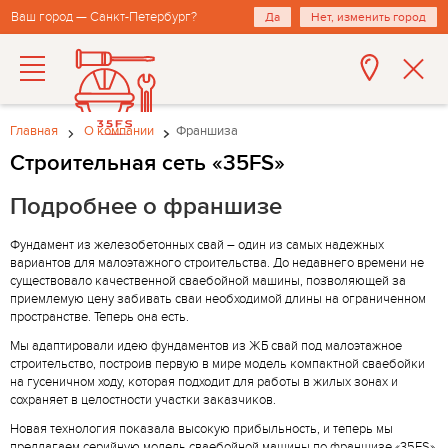
Ваш город — Санкт-Петербург?
Да
Нет, изменить город
Главная
О компании
Франшиза
Строительная сеть «35FS»
Подробнее о франшизе
Фундамент из железобетонных свай – один из самых надежных
вариантов для малоэтажного строительства. До недавнего времени не
существовало качественной сваебойной машины, позволяющей за
приемлемую цену забивать сваи необходимой длины на ограниченном
пространстве. Теперь она есть.
Мы адаптировали идею фундаментов из ЖБ свай под малоэтажное
строительство, построив первую в мире модель компактной сваебойки
на гусеничном ходу, которая подходит для работы в жилых зонах и
сохраняет в целостности участки заказчиков.
Новая технология показала высокую прибыльность, и теперь мы
предлагаем серийную модель сваебойной машины по франшизе «35FS».