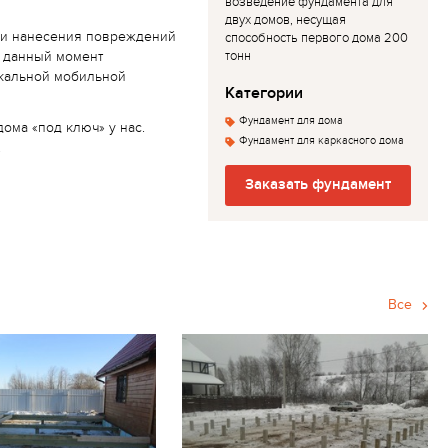
возведение фундамента для
двух домов, несущая
т и нанесения повреждений
способность первого дома 200
тонн
В данный момент
икальной мобильной
Категории
Фундамент для дома
ома «под ключ» у нас.
Фундамент для каркасного дома
!
Заказать фундамент
Все