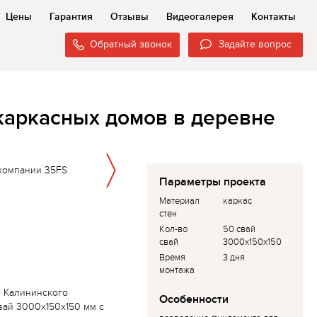
Цены
Гарантия
Отзывы
Видеогалерея
Контакты
Обратный звонок
Задайте вопрос
 каркасных домов в деревне
Параметры проекта
Материал
каркас
стен
Кол-во
50 свай
свай
3000х150х150
Время
3 дня
монтажа
е Калининского
Особенности
вай 3000х150х150 мм с