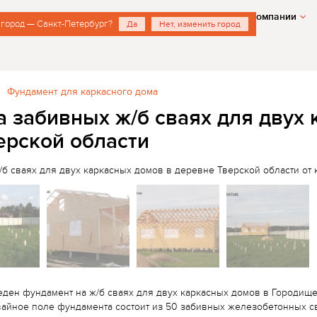
О компании
город — Санкт-Петербург?
Да
Нет, изменить город
Фундамент для каркасного дома
 забивных ж/б сваях для двух
ерской области
ден фундамент на ж/б сваях для двух каркасных домов в Городищ
вайное поле фундамента состоит из 50 забивных железобетонных с