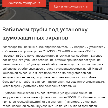
Заказать фундамент
Цены на фундаменты
Забиваем трубы под установку
шумозащитных экранов
Благодаря мощнейшим высокопроизводительным копровым установкам
собственного производства СГК-300 и СГК-400 компания «35FS»
проводит работы по установке металлических и железобетонных опор
для наружного уличного освещения, а также производит погружение
металлических труб для дальнейшей установки щитов шумоизоляции в
районе автомобильных дорог, трасс и железнодорожных путей. Нашей
компанией выполнено много проектов по монтажу столбов для
наружного освещения, по установке систем защиты от шума. Имея
большой опыт работ в данном направлении, мы решаем сложные задачи
четко в срок и учитываем все пожелания заказчика.
Шумозащитные экраны выполняют важную функцию снижения
нагрузки на слух человека (понижают шум на 30-50 дБ и более), а также
являются хорошей защитой от загрязнения (например, выхлопных
газов, дорожной пыли). Шумозащитные панели бывают трех видов: