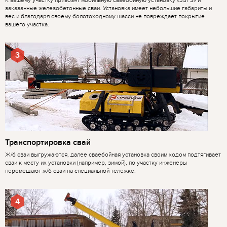
К вашему участку привозят мобильную сваебойную установку «35FS» и
заказанные железобетонные сваи. Установка имеет небольшие габариты и
вес и благодаря своему болотоходному шасси не повреждает покрытие
вашего участка.
3
Транспортировка свай
Ж/б сваи выгружаются, далее сваебойная установка своим ходом подтягивает
сваи к месту их установки (например, зимой), по участку инженеры
перемещают ж/б сваи на специальной тележке.
4