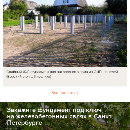
Свайный Ж/Б фундамент для загородного дома из СИП- панелей
(Борский р-он, д.Киселиха)
Все проекты
Закажите фундамент под ключ
на железобетонных сваях в Санкт-
Петербурге