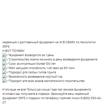
надежный и долговечный фундамент на Ж/Б СВАЯХ по технологии
35FS.
И ВОТ ПОЧЕМУ:
Фундамент возводится за 1 день
Строительство можно начинать в день возведения фундамента
Срок эксплуатации более 100 лет
MAХ несущая способность 1-ой сваи до 60 тонн
Подходит для любых типов грунта
Возможность возведение круглый год
Подходит для всех видов малоэтажного строительства
И это еще не все! Только до конца года при заказе фундамента
оголовки вы получаете в подарок. Бронируйте ваш надежный
фундамент 35FS и подарки по телефону горячей линии 8 (800) 550-42-
27.